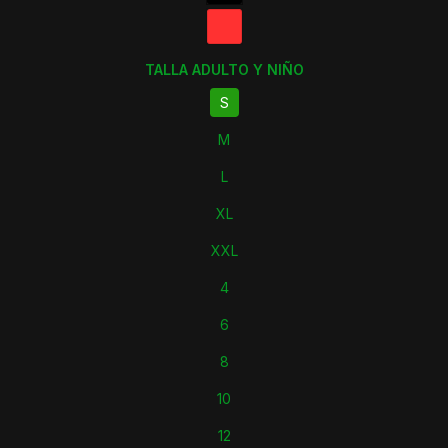
TALLA ADULTO Y NIÑO
S
M
L
XL
XXL
4
6
8
10
12